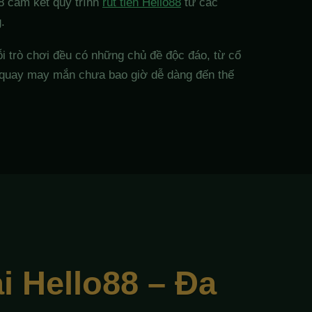
88 cam kết quy trình
rút tiền Hello88
từ các
.
i trò chơi đều có những chủ đề độc đáo, từ cổ
ng quay may mắn chưa bao giờ dễ dàng đến thế
i Hello88 – Đa