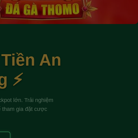
 Tiền An
g ⚡
ckpot lớn. Trải nghiệm
để tham gia đặt cược