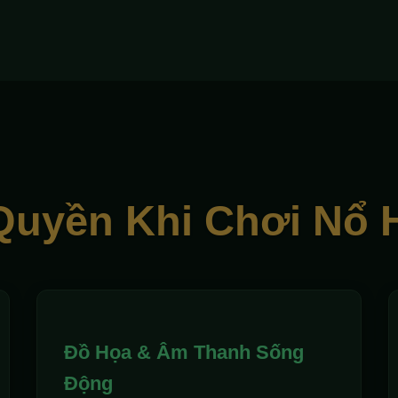
Quyền Khi Chơi Nổ H
Đồ Họa & Âm Thanh Sống
Động