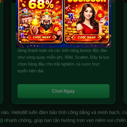
Nổ Hũ Video
Với 5 cuộn trở lên, đồ họa 3D ấn tượng, nhiều
dòng thanh toán và các tính năng bonus độc đáo
như vòng quay miễn phí, Wild, Scatter. Đây là lựa
chọn hàng đầu cho trải nghiệm cá cược trực
tuyến hiện đại.
Chơi Ngay
 nào, Hello88 luôn đảm bảo tính công bằng và minh bạch, c
88
nhanh chóng, giúp bạn tận hưởng trọn vẹn niềm vui chiến 