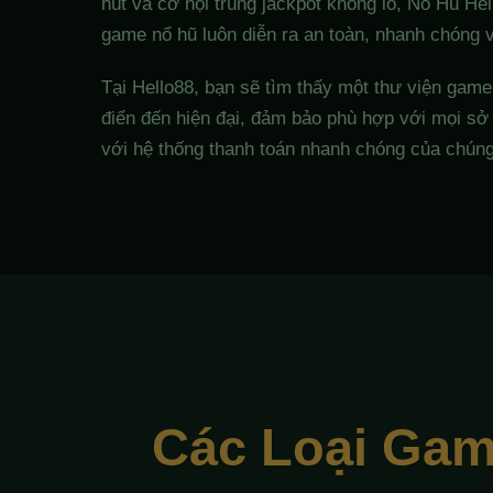
hút và cơ hội trúng jackpot khổng lồ, Nổ Hũ Hel
game nổ hũ luôn diễn ra an toàn, nhanh chóng 
Tại Hello88, bạn sẽ tìm thấy một thư viện game
điển đến hiện đại, đảm bảo phù hợp với mọi sở
với hệ thống thanh toán nhanh chóng của chúng 
Các Loại Game