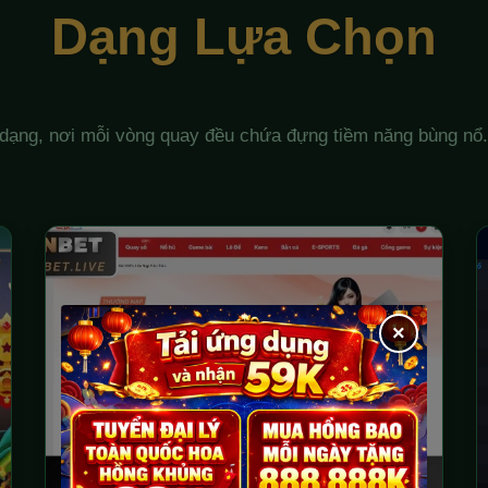
Dạng Lựa Chọn
 dạng, nơi mỗi vòng quay đều chứa đựng tiềm năng bùng nổ.
×