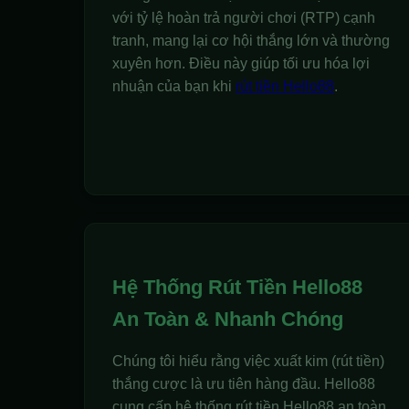
với tỷ lệ hoàn trả người chơi (RTP) cạnh
tranh, mang lại cơ hội thắng lớn và thường
xuyên hơn. Điều này giúp tối ưu hóa lợi
nhuận của bạn khi
rút tiền Hello88
.
Hệ Thống Rút Tiền Hello88
An Toàn & Nhanh Chóng
Chúng tôi hiểu rằng việc xuất kim (rút tiền)
thắng cược là ưu tiên hàng đầu. Hello88
cung cấp hệ thống rút tiền Hello88 an toàn,