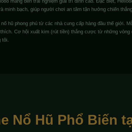
lo88 mang đến trải nghiệm giải trí đỉnh cao. Đặc biệt, Hello
và minh bạch, giúp người chơi an tâm tận hưởng chiến thắng
 nổ hũ phong phú từ các nhà cung cấp hàng đầu thế giới. Mỗ
 thích. Cơ hội xuất kim (rút tiền) thắng cược từ những vò
tôi.
 Nổ Hũ Phổ Biến tạ