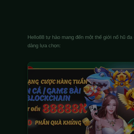
Hello88 tự hào mang đến một thế giới nổ hũ đa
dàng lựa chọn: