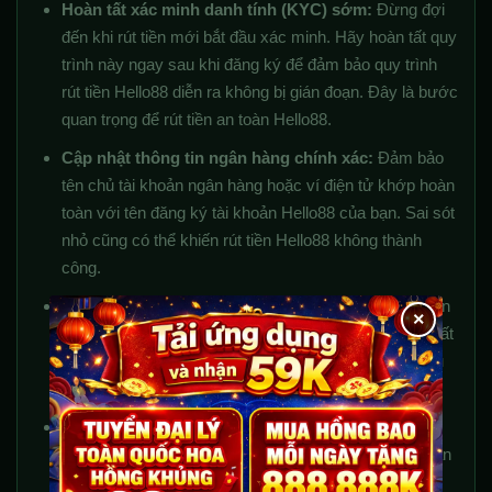
Hoàn tất xác minh danh tính (KYC) sớm:
Đừng đợi
đến khi rút tiền mới bắt đầu xác minh. Hãy hoàn tất quy
trình này ngay sau khi đăng ký để đảm bảo quy trình
rút tiền Hello88 diễn ra không bị gián đoạn. Đây là bước
quan trọng để rút tiền an toàn Hello88.
Cập nhật thông tin ngân hàng chính xác:
Đảm bảo
tên chủ tài khoản ngân hàng hoặc ví điện tử khớp hoàn
toàn với tên đăng ký tài khoản Hello88 của bạn. Sai sót
nhỏ cũng có thể khiến rút tiền Hello88 không thành
công.
Kiểm tra yêu cầu doanh thu cược:
Nếu bạn đã nhận
×
khuyến mãi, hãy chắc chắn rằng bạn đã hoàn thành tất
cả các yêu cầu về doanh thu cược trước khi yêu cầu
rút tiền.
Chọn phương thức rút tiền phù hợp:
Ví điện tử
thường có tốc độ xử lý nhanh hơn chuyển khoản ngân
hàng. Hãy cân nhắc lựa chọn phương thức tối ưu để