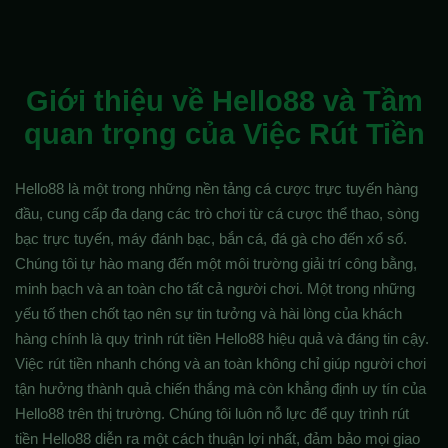
Giới thiệu về Hello88 và Tầm
quan trọng của Việc Rút Tiền
Hello88 là một trong những nền tảng cá cược trực tuyến hàng
đầu, cung cấp đa dạng các trò chơi từ cá cược thể thao, sòng
bạc trực tuyến, máy đánh bạc, bắn cá, đá gà cho đến xổ số.
Chúng tôi tự hào mang đến một môi trường giải trí công bằng,
minh bạch và an toàn cho tất cả người chơi. Một trong những
yếu tố then chốt tạo nên sự tin tưởng và hài lòng của khách
hàng chính là quy trình rút tiền Hello88 hiệu quả và đáng tin cậy.
Việc rút tiền nhanh chóng và an toàn không chỉ giúp người chơi
tận hưởng thành quả chiến thắng mà còn khẳng định uy tín của
Hello88 trên thị trường. Chúng tôi luôn nỗ lực để quy trình rút
tiền Hello88 diễn ra một cách thuận lợi nhất, đảm bảo mọi giao