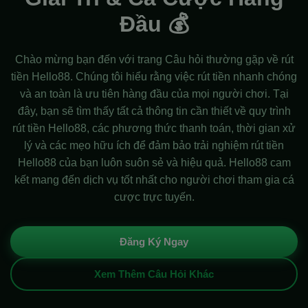
Đầu 💰
Chào mừng bạn đến với trang Câu hỏi thường gặp về rút
tiền Hello88. Chúng tôi hiểu rằng việc rút tiền nhanh chóng
và an toàn là ưu tiên hàng đầu của mọi người chơi. Tại
đây, bạn sẽ tìm thấy tất cả thông tin cần thiết về quy trình
rút tiền Hello88, các phương thức thanh toán, thời gian xử
lý và các mẹo hữu ích để đảm bảo trải nghiệm rút tiền
Hello88 của bạn luôn suôn sẻ và hiệu quả. Hello88 cam
kết mang đến dịch vụ tốt nhất cho người chơi tham gia cá
cược trực tuyến.
Đăng Ký Ngay
Xem Thêm Câu Hỏi Khác