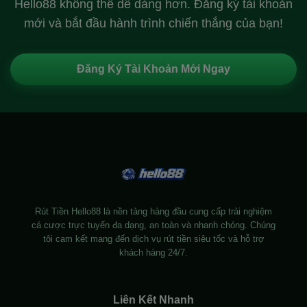
Hello88 không thể dễ dàng hơn. Đăng ký tài khoản
mới và bắt đầu hành trình chiến thắng của bạn!
Đăng Ký Tài Khoản Mới Ngay
Rút Tiền Hello88 là nền tảng hàng đầu cung cấp trải nghiệm
cá cược trực tuyến đa dạng, an toàn và nhanh chóng. Chúng
tôi cam kết mang đến dịch vụ rút tiền siêu tốc và hỗ trợ
khách hàng 24/7.
Liên Kết Nhanh