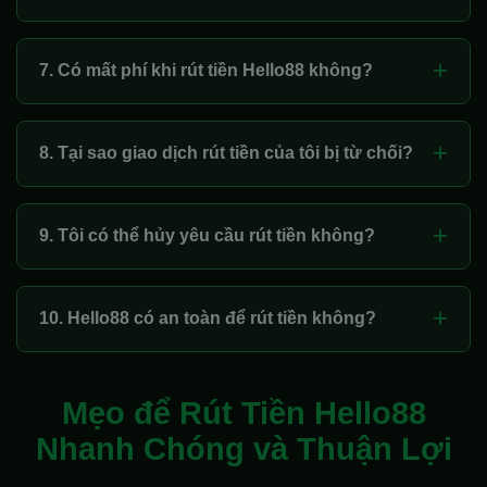
+
7. Có mất phí khi rút tiền Hello88 không?
+
8. Tại sao giao dịch rút tiền của tôi bị từ chối?
+
9. Tôi có thể hủy yêu cầu rút tiền không?
+
10. Hello88 có an toàn để rút tiền không?
Mẹo để Rút Tiền Hello88
Nhanh Chóng và Thuận Lợi