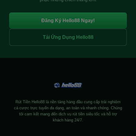
Đăng Ký Hello88 Ngay!
Tải Ứng Dụng Hello88
Rút Tiền Hello88 là nền tảng hàng đầu cung cấp trải nghiệm
cá cược trực tuyến đa dạng, an toàn và nhanh chóng. Chúng
tôi cam kết mang đến dịch vụ rút tiền siêu tốc và hỗ trợ
khách hàng 24/7.