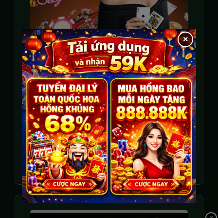
×
Trực Tiếp Sắc Nét, Không Giật Lag
Tận hưởng từng khoảnh khắc kịch tính của trận
đấu với công nghệ livestream tiên tiến. Hello88
đảm bảo chất lượng hình ảnh HD và đường
truyền ổn định, giúp bạn không bỏ lỡ bất kỳ pha ra
đòn nào của chiến kê. Trải nghiệm đá gà chân
thực như đang ở trường đấu.