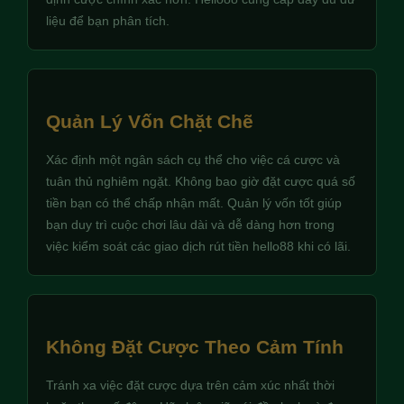
liệu để bạn phân tích.
Quản Lý Vốn Chặt Chẽ
Xác định một ngân sách cụ thể cho việc cá cược và
tuân thủ nghiêm ngặt. Không bao giờ đặt cược quá số
tiền bạn có thể chấp nhận mất. Quản lý vốn tốt giúp
bạn duy trì cuộc chơi lâu dài và dễ dàng hơn trong
việc kiểm soát các giao dịch rút tiền hello88 khi có lãi.
Không Đặt Cược Theo Cảm Tính
Tránh xa việc đặt cược dựa trên cảm xúc nhất thời