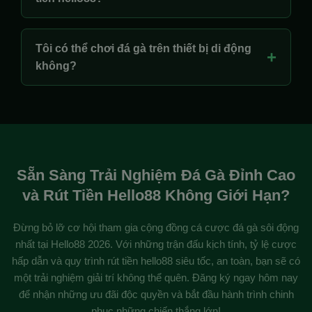
Tôi có thể chơi đá gà trên thiết bị di động
+
không?
Sẵn Sàng Trải Nghiệm Đá Gà Đỉnh Cao
và Rút Tiền Hello88 Không Giới Hạn?
Đừng bỏ lỡ cơ hội tham gia cộng đồng cá cược đá gà sôi động
nhất tại Hello88 2026. Với những trận đấu kịch tính, tỷ lệ cược
hấp dẫn và quy trình rút tiền hello88 siêu tốc, an toàn, bạn sẽ có
một trải nghiệm giải trí không thể quên. Đăng ký ngay hôm nay
để nhận những ưu đãi độc quyền và bắt đầu hành trình chinh
phục những chiến thắng lớn!