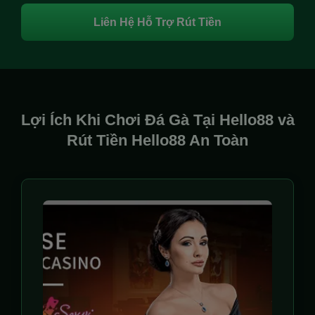
Liên Hệ Hỗ Trợ Rút Tiền
Lợi Ích Khi Chơi Đá Gà Tại Hello88 và
Rút Tiền Hello88 An Toàn