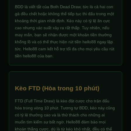
BDD là viết tắt của Both Dead Draw, tức là cả hai con
gà đều chết hoặc không thể tiếp tục thi đấu trong một
khoảng thời gian nhất định. Kèo này có tỷ lệ ăn cực
cao nhưng xác suất xảy ra rất thấp. Tuy nhiên, nếu
may mắn, bạn sẽ nhận được một khoản tiền thưởng
khổng lồ và có thể thực hiện rút tiền hello88 ngay lập
tức. Hello88 cam kết hỗ trợ tối đa cho mọi yêu cầu rút
tiền hello88 của bạn.
Kèo FTD (Hòa trong 10 phút)
FTD (Full Time Draw) là kèo đặt cược cho trận đấu
hòa trong vòng 10 phút. Tương tự BDD, kèo này cũng
có tỷ lệ thưởng cao và là thử thách cho những ai
muốn tìm kiếm sự bất ngờ. Hello88 đảm bảo mọi
khoản thắng cược, dù là từ kèo khó nhất, đều có thể