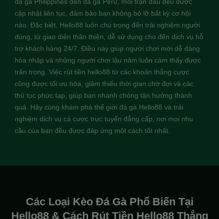
đá gà Philippines đến đá gà Peru, mỗi trận đấu đều được
cập nhật liên tục, đảm bảo bạn không bỏ lỡ bất kỳ cơ hội
nào. Đặc biệt, Hello88 luôn chú trọng đến trải nghiệm người
dùng, từ giao diện thân thiện, dễ sử dụng cho đến dịch vụ hỗ
trợ khách hàng 24/7. Điều này giúp người chơi mới dễ dàng
hòa nhập và những người chơi lâu năm luôn cảm thấy được
trân trọng. Việc rút tiền hello88 từ các khoản thắng cược
cũng được tối ưu hóa, giảm thiểu thời gian chờ đợi và các
thủ tục phức tạp, giúp bạn nhanh chóng tận hưởng thành
quả. Hãy cùng khám phá thế giới đá gà Hello88 và trải
nghiệm dịch vụ cá cược trực tuyến đẳng cấp, nơi mọi nhu
cầu của bạn đều được đáp ứng một cách tốt nhất.
Các Loại Kèo Đá Gà Phổ Biến Tại
Hello88 & Cách Rút Tiền Hello88 Thắng