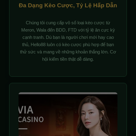
Đa Dạng Kèo Cược, Tỷ Lệ Hấp Dẫn
Chúng tôi cung cấp vô số loại kèo cược từ
Meron, Wala đến BDD, FTD với tỷ lệ ăn cực kỳ
cạnh tranh. Dù bạn là người chơi mới hay cao
thủ, Hello88 luôn có kèo cược phù hợp để bạn
thử sức và mang về những khoản thắng lớn. Cơ
hội kiếm tiền thật dễ dàng.