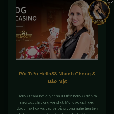
×
Rút Tiền Hello88 Nhanh Chóng &
Bảo Mật
Hello88 cam kết quy trình rút tiền hello88 diễn ra
siêu tốc, chỉ trong vài phút. Mọi giao dịch đều
được mã hóa và bảo vệ bằng công nghệ tiên tiến