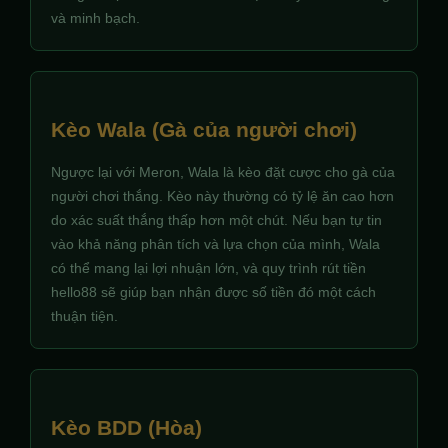
và minh bạch.
Kèo Wala (Gà của người chơi)
Ngược lại với Meron, Wala là kèo đặt cược cho gà của
người chơi thắng. Kèo này thường có tỷ lệ ăn cao hơn
do xác suất thắng thấp hơn một chút. Nếu bạn tự tin
vào khả năng phân tích và lựa chọn của mình, Wala
có thể mang lại lợi nhuận lớn, và quy trình rút tiền
hello88 sẽ giúp bạn nhận được số tiền đó một cách
thuận tiện.
Kèo BDD (Hòa)