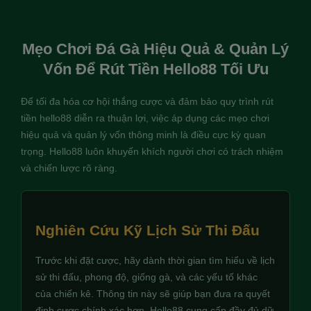
Mẹo Chơi Đá Gà Hiệu Quả & Quản Lý
Vốn Để Rút Tiền Hello88 Tối Ưu
Để tối đa hóa cơ hội thắng cược và đảm bảo quy trình rút
tiền hello88 diễn ra thuận lợi, việc áp dụng các mẹo chơi
hiệu quả và quản lý vốn thông minh là điều cực kỳ quan
trọng. Hello88 luôn khuyến khích người chơi có trách nhiệm
và chiến lược rõ ràng.
Nghiên Cứu Kỹ Lịch Sử Thi Đấu
Trước khi đặt cược, hãy dành thời gian tìm hiểu về lịch
sử thi đấu, phong độ, giống gà, và các yếu tố khác
của chiến kê. Thông tin này sẽ giúp bạn đưa ra quyết
định cược chính xác hơn. Hello88 cung cấp đầy đủ dữ