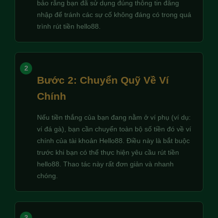
bảo rằng bạn đã sử dụng đúng thông tin đăng
nhập để tránh các sự cố không đáng có trong quá
trình rút tiền hello88.
Bước 2: Chuyển Quỹ Về Ví
Chính
Nếu tiền thắng của bạn đang nằm ở ví phụ (ví dụ:
ví đá gà), bạn cần chuyển toàn bộ số tiền đó về ví
chính của tài khoản Hello88. Điều này là bắt buộc
trước khi bạn có thể thực hiện yêu cầu rút tiền
hello88. Thao tác này rất đơn giản và nhanh
chóng.