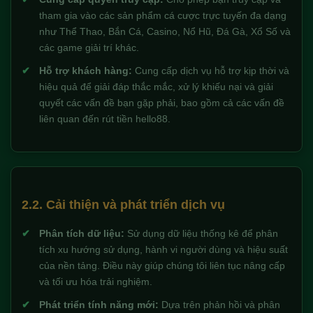
tham gia vào các sản phẩm cá cược trực tuyến đa dạng
như Thể Thao, Bắn Cá, Casino, Nổ Hũ, Đá Gà, Xổ Số và
các game giải trí khác.
Hỗ trợ khách hàng:
Cung cấp dịch vụ hỗ trợ kịp thời và
hiệu quả để giải đáp thắc mắc, xử lý khiếu nại và giải
quyết các vấn đề bạn gặp phải, bao gồm cả các vấn đề
liên quan đến rút tiền hello88.
2.2. Cải thiện và phát triển dịch vụ
Phân tích dữ liệu:
Sử dụng dữ liệu thống kê để phân
tích xu hướng sử dụng, hành vi người dùng và hiệu suất
của nền tảng. Điều này giúp chúng tôi liên tục nâng cấp
và tối ưu hóa trải nghiệm.
Phát triển tính năng mới:
Dựa trên phản hồi và phân