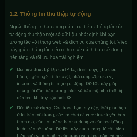
1.2. Thông tin thu thập tự động
Ngoài thông tin bạn cung cấp trực tiếp, chúng tôi còn
tự động thu thập một số dữ liệu nhất định khi bạn
tương tác với trang web và dịch vụ của chúng tôi. Việc
này giúp chúng tôi hiểu rõ hơn về cách bạn sử dụng
nền tảng và tối ưu hóa trải nghiệm:
Dữ liệu thiết bị:
Địa chỉ IP, loại trình duyệt, hệ điều
hành, ngôn ngữ trình duyệt, nhà cung cấp dịch vụ
internet và thông tin mạng di động. Dữ liệu này giúp
chúng tôi đảm bảo tương thích và bảo mật cho thiết bị
của bạn khi truy cập hello88.
Dữ liệu sử dụng:
Các trang bạn truy cập, thời gian bạn
ở lại trên mỗi trang, các trò chơi cá cược trực tuyến bạn
tham gia, các tính năng bạn sử dụng và các hoạt động
khác trên nền tảng. Dữ liệu này quan trọng để cải thiện
hiệu suất và tính năng của trang web, bao gồm cả quy