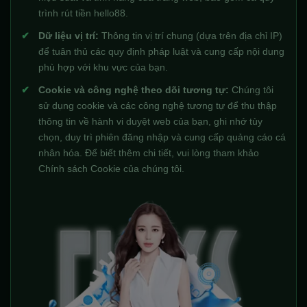
trình rút tiền hello88.
Dữ liệu vị trí:
Thông tin vị trí chung (dựa trên địa chỉ IP)
để tuân thủ các quy định pháp luật và cung cấp nội dung
phù hợp với khu vực của bạn.
Cookie và công nghệ theo dõi tương tự:
Chúng tôi
sử dụng cookie và các công nghệ tương tự để thu thập
thông tin về hành vi duyệt web của bạn, ghi nhớ tùy
chọn, duy trì phiên đăng nhập và cung cấp quảng cáo cá
nhân hóa. Để biết thêm chi tiết, vui lòng tham khảo
Chính sách Cookie của chúng tôi.