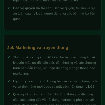
ngành cá cược trực tuyến và bảo vệ dữ liệu.
Bảo vệ quyền và tài sản:
Bảo vệ quyền, tài sản và sự
an toàn của hello88, người dùng và các bên thứ ba liên
quan.
2.4. Marketing và truyền thông
Thông báo khuyến mãi:
Gửi cho bạn các thông tin về
khuyến mãi, ưu đãi đặc biệt, tiền thưởng và các chương
trình hấp dẫn khác, nếu bạn đã đồng ý nhận thông báo
marketing.
Cập nhật sản phẩm:
Thông báo về các sản phẩm, dịch
vụ và tính năng mới được ra mắt trên nền tảng hello88.
Quảng cáo cá nhân hóa:
Sử dụng thông tin để cung
cấp các quảng cáo và nội dung marketing phù hợp với
sở thích và hành vi của bạn, bao gồm cả các ưu đãi liên