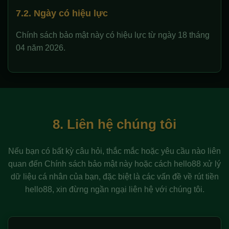
7.2. Ngày có hiệu lực
Chính sách bảo mật này có hiệu lực từ ngày 18 tháng
04 năm 2026.
8. Liên hệ chúng tôi
Nếu bạn có bất kỳ câu hỏi, thắc mắc hoặc yêu cầu nào liên
quan đến Chính sách bảo mật này hoặc cách hello88 xử lý
dữ liệu cá nhân của bạn, đặc biệt là các vấn đề về rút tiền
hello88, xin đừng ngần ngại liên hệ với chúng tôi.