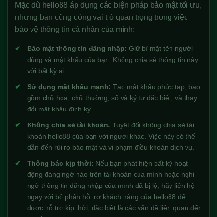
Mặc dù hello88 áp dụng các biện pháp bảo mật tối ưu,
nhưng bạn cũng đóng vai trò quan trọng trong việc
bảo vệ thông tin cá nhân của mình:
Bảo mật thông tin đăng nhập:
Giữ bí mật tên người
dùng và mật khẩu của bạn. Không chia sẻ thông tin này
với bất kỳ ai.
Sử dụng mật khẩu mạnh:
Tạo mật khẩu phức tạp, bao
gồm chữ hoa, chữ thường, số và ký tự đặc biệt, và thay
đổi mật khẩu định kỳ.
Không chia sẻ tài khoản:
Tuyệt đối không chia sẻ tài
khoản hello88 của bạn với người khác. Việc này có thể
dẫn đến rủi ro bảo mật và vi phạm điều khoản dịch vụ.
Thông báo kịp thời:
Nếu bạn phát hiện bất kỳ hoạt
động đáng ngờ nào trên tài khoản của mình hoặc nghi
ngờ thông tin đăng nhập của mình đã bị lộ, hãy liên hệ
ngay với bộ phận hỗ trợ khách hàng của hello88 để
được hỗ trợ kịp thời, đặc biệt là các vấn đề liên quan đến