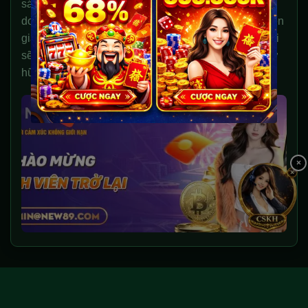
sáp nhập, mua lại, bán tài sản hoặc tái cấu trúc kinh
doanh, thông tin cá nhân của bạn có thể được chuyển
giao như một phần của tài sản kinh doanh. Chúng tôi
sẽ thông báo cho bạn về bất kỳ sự thay đổi quyền sở
hữu hoặc kiểm soát thông tin cá nhân của bạn.
×