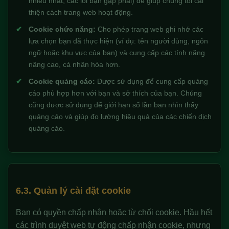
nhiều nhất, các lỗi bạn gặp phải) để giúp chúng tôi cải
thiện cách trang web hoạt động.
Cookie chức năng:
Cho phép trang web ghi nhớ các
lựa chọn bạn đã thực hiện (ví dụ: tên người dùng, ngôn
ngữ hoặc khu vực của bạn) và cung cấp các tính năng
nâng cao, cá nhân hóa hơn.
Cookie quảng cáo:
Được sử dụng để cung cấp quảng
cáo phù hợp hơn với bạn và sở thích của bạn. Chúng
cũng được sử dụng để giới hạn số lần bạn nhìn thấy
quảng cáo và giúp đo lường hiệu quả của các chiến dịch
quảng cáo.
6.3. Quản lý cài đặt cookie
Bạn có quyền chấp nhận hoặc từ chối cookie. Hầu hết
các trình duyệt web tự động chấp nhận cookie, nhưng