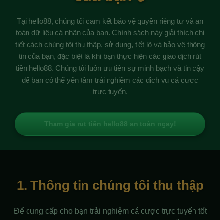
Tại hello88, chúng tôi cam kết bảo vệ quyền riêng tư và an
toàn dữ liệu cá nhân của bạn. Chính sách này giải thích chi
tiết cách chúng tôi thu thập, sử dụng, tiết lộ và bảo vệ thông
tin của bạn, đặc biệt là khi bạn thực hiện các giao dịch rút
tiền hello88. Chúng tôi luôn ưu tiên sự minh bạch và tin cậy
để bạn có thể yên tâm trải nghiệm các dịch vụ cá cược
trực tuyến.
Tham gia rút tiền hello88 an toàn ngay!
1. Thông tin chúng tôi thu thập
Để cung cấp cho bạn trải nghiệm cá cược trực tuyến tốt